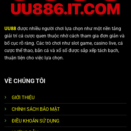
UU88
được nhiều người chơi lựa chọn như một nền tảng
giải trí cá cược quen thuộc nhờ cách tham gia đơn giản và
bố cục rõ ràng. Các trò chơi như slot game, casino live, cá
cược thể thao, bắn cá và xổ số được sắp xếp tách bạch,
thuận tiện cho việc lựa chọn.
VỀ CHÚNG TÔI
GIỚI THIỆU
CHÍNH SÁCH BẢO MẬT
ĐIỀU KHOẢN SỬ DỤNG