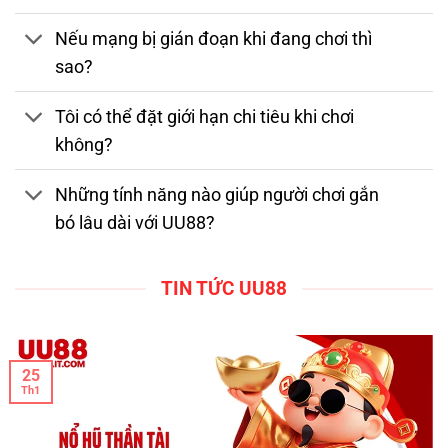
Nếu mạng bị gián đoạn khi đang chơi thì
sao?
Tôi có thể đặt giới hạn chi tiêu khi chơi
không?
Những tính năng nào giúp người chơi gắn
bó lâu dài với UU88?
TIN TỨC UU88
25
Th1