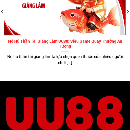
Nổ Hũ Thần Tài Giáng Lâm UU88: Siêu Game Quay Thưởng Ấn
Tượng
Nổ hũ thần tài giáng lâm là lựa chọn quen thuộc của nhiều người
chơi [...]