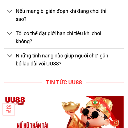
Nếu mạng bị gián đoạn khi đang chơi thì
sao?
Tôi có thể đặt giới hạn chi tiêu khi chơi
không?
Những tính năng nào giúp người chơi gắn
bó lâu dài với UU88?
TIN TỨC UU88
25
Th1