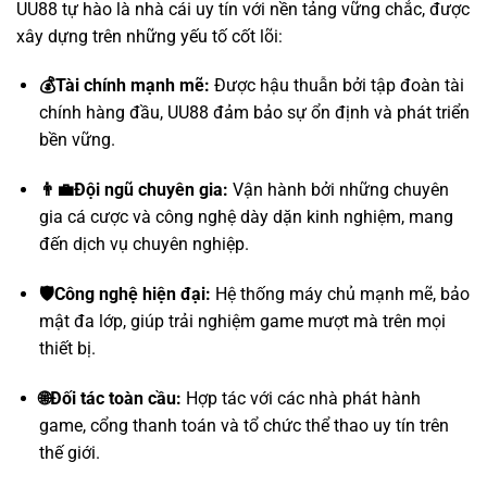
UU88 tự hào là nhà cái uy tín với nền tảng vững chắc, được
xây dựng trên những yếu tố cốt lõi:
💰Tài chính mạnh mẽ:
Được hậu thuẫn bởi tập đoàn tài
chính hàng đầu, UU88 đảm bảo sự ổn định và phát triển
bền vững.
👨‍💼Đội ngũ chuyên gia:
Vận hành bởi những chuyên
gia cá cược và công nghệ dày dặn kinh nghiệm, mang
đến dịch vụ chuyên nghiệp.
🛡️Công nghệ hiện đại:
Hệ thống máy chủ mạnh mẽ, bảo
mật đa lớp, giúp trải nghiệm game mượt mà trên mọi
thiết bị.
🌐Đối tác toàn cầu:
Hợp tác với các nhà phát hành
game, cổng thanh toán và tổ chức thể thao uy tín trên
thế giới.