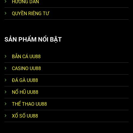
HƯỚNG DẪN
QUYỀN RIÊNG TƯ
SẢN PHẨM NỔI BẬT
BẮN CÁ UU88
CASINO UU88
ĐÁ GÀ UU88
NỔ HŨ UU88
THỂ THAO UU88
XỔ SỐ UU88