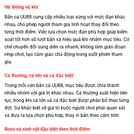
Hệ thống vũ khí
Bắn cá UU88 cung cấp nhiều loại súng với mức đạn khác
nhau, cho phép người tham gia linh hoạt thay đổi theo
từng thời điểm. Việc lựa chọn mức đạn phù hợp giúp kiểm
soát tốt hơn số lượt bắn và hiệu quả khi nhắm mục tiêu. Cơ
chế chuyển đổi súng diễn ra nhanh, không làm gián đoạn
nhịp chơi, tạo cảm giác chủ động trong suốt phiên tham
gia.
Cá thường, cá lớn và cá đặc biệt
Trong mỗi ván bắn cá UU88, mục tiêu được chia thành
nhiều nhóm với giá trị khác nhau. Cá thường xuất hiện liên
tục, trong khi cá lớn và cá đặc biệt được phân bổ theo từng
đợt. Sự khác biệt về giá trị buộc người chơi phải quan sát
và đưa ra lựa chọn phù hợp, thay vì bắn theo cảm tính.
Boss và sinh vật đặc biệt theo thời điểm