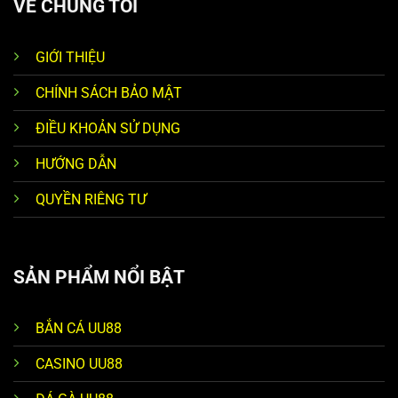
VỀ CHÚNG TÔI
GIỚI THIỆU
CHÍNH SÁCH BẢO MẬT
ĐIỀU KHOẢN SỬ DỤNG
HƯỚNG DẪN
QUYỀN RIÊNG TƯ
SẢN PHẨM NỔI BẬT
BẮN CÁ UU88
CASINO UU88