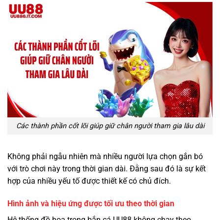
Các thành phần cốt lõi giúp giữ chân người tham gia lâu dài
Không phải ngẫu nhiên mà nhiều người lựa chọn gắn bó
với trò chơi này trong thời gian dài. Đằng sau đó là sự kết
hợp của nhiều yếu tố được thiết kế có chủ đích.
Hình ảnh và hiệu ứng được tối ưu theo thời gian
Hệ thống đồ họa trong bắn cá UU88 không chạy theo