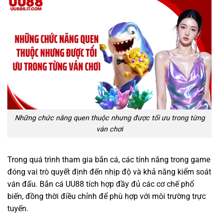
Những chức năng quen thuộc nhưng được tối ưu trong từng
ván chơi
Trong quá trình tham gia bắn cá, các tính năng trong game
đóng vai trò quyết định đến nhịp độ và khả năng kiểm soát
ván đấu. Bắn cá UU88 tích hợp đầy đủ các cơ chế phổ
biến, đồng thời điều chỉnh để phù hợp với môi trường trực
tuyến.