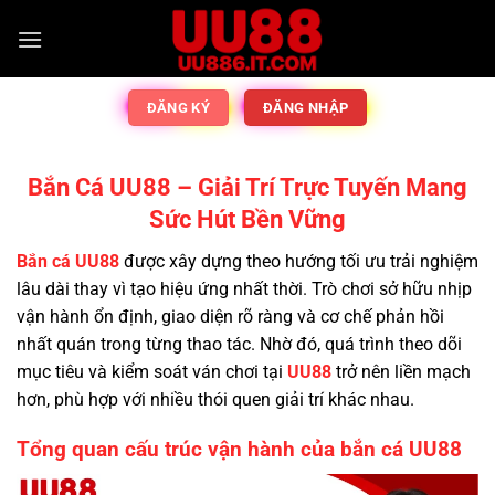
ĐĂNG KÝ
ĐĂNG NHẬP
Bắn Cá UU88 – Giải Trí Trực Tuyến Mang
Sức Hút Bền Vững
Bắn cá UU88
được xây dựng theo hướng tối ưu trải nghiệm
lâu dài thay vì tạo hiệu ứng nhất thời. Trò chơi sở hữu nhịp
vận hành ổn định, giao diện rõ ràng và cơ chế phản hồi
nhất quán trong từng thao tác. Nhờ đó, quá trình theo dõi
mục tiêu và kiểm soát ván chơi tại
UU88
trở nên liền mạch
hơn, phù hợp với nhiều thói quen giải trí khác nhau.
Tổng quan cấu trúc vận hành của bắn cá UU88