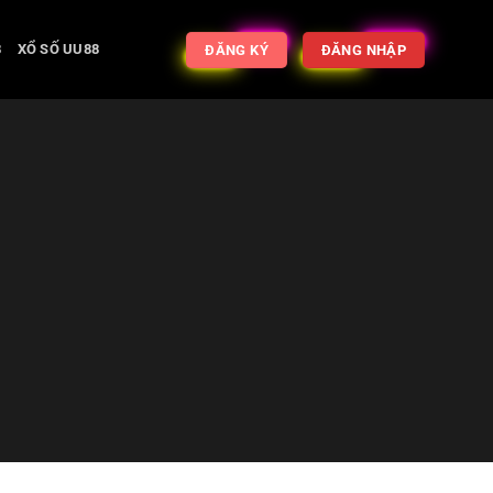
8
XỔ SỐ UU88
ĐĂNG KÝ
ĐĂNG NHẬP