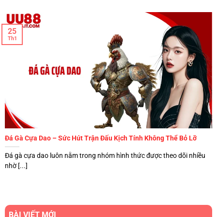
25
Th1
Đá Gà Cựa Dao – Sức Hút Trận Đấu Kịch Tính Không Thể Bỏ Lỡ
Đá gà cựa dao luôn nằm trong nhóm hình thức được theo dõi nhiều
nhờ [...]
BÀI VIẾT MỚI