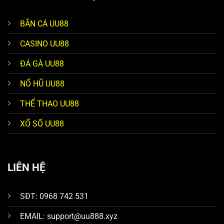
BẮN CÁ UU88
CASINO UU88
ĐÁ GÀ UU88
NỔ HŨ UU88
THỂ THAO UU88
XỔ SỐ UU88
LIÊN HỆ
SĐT: 0968 742 531
EMAIL:
support@uu888.xyz