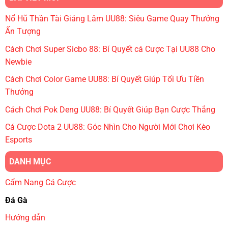
Nổ Hũ Thần Tài Giáng Lâm UU88: Siêu Game Quay Thưởng
Ấn Tượng
Cách Chơi Super Sicbo 88: Bí Quyết cá Cược Tại UU88 Cho
Newbie
Cách Chơi Color Game UU88: Bí Quyết Giúp Tối Ưu Tiền
Thưởng
Cách Chơi Pok Deng UU88: Bí Quyết Giúp Bạn Cược Thắng
Cá Cược Dota 2 UU88: Góc Nhìn Cho Người Mới Chơi Kèo
Esports
DANH MỤC
Cẩm Nang Cá Cược
Đá Gà
Hướng dẫn