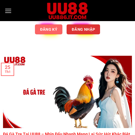
ĐĂNG KÝ
ĐĂNG NHẬP
25
Th1
Đá Gà Tre Tại UU88 – Nhịp Đấu Nhanh Mang Lại Sức Hút Khác Biệt