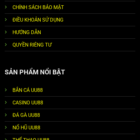
CHÍNH SÁCH BẢO MẬT
ĐIỀU KHOẢN SỬ DỤNG
HƯỚNG DẪN
QUYỀN RIÊNG TƯ
SẢN PHẨM NỔI BẬT
BẮN CÁ UU88
CASINO UU88
ĐÁ GÀ UU88
NỔ HŨ UU88