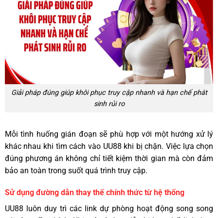
Giải pháp đúng giúp khôi phục truy cập nhanh và hạn chế phát
sinh rủi ro
Mỗi tình huống gián đoạn sẽ phù hợp với một hướng xử lý
khác nhau khi tìm cách vào UU88 khi bị chặn. Việc lựa chọn
đúng phương án không chỉ tiết kiệm thời gian mà còn đảm
bảo an toàn trong suốt quá trình truy cập.
Sử dụng đường dẫn thay thế chính thức từ hệ thống
UU88 luôn duy trì các link dự phòng hoạt động song song