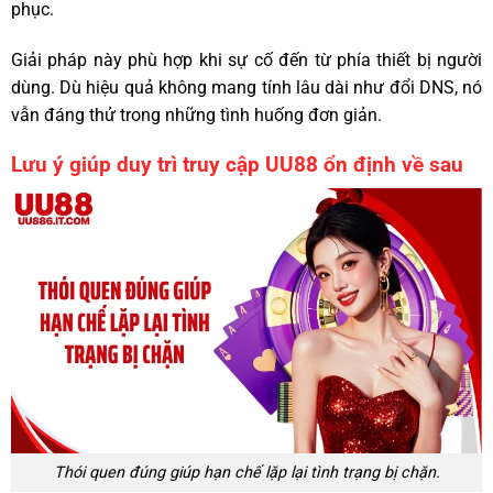
phục.
Giải pháp này phù hợp khi sự cố đến từ phía thiết bị người
dùng. Dù hiệu quả không mang tính lâu dài như đổi DNS, nó
vẫn đáng thử trong những tình huống đơn giản.
Lưu ý giúp duy trì truy cập UU88 ổn định về sau
Thói quen đúng giúp hạn chế lặp lại tình trạng bị chặn.