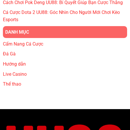
Cách Chơi Pok Deng UU88: Bí Quyết Giúp Bạn Cược Thắng
Cá Cược Dota 2 UU88: Góc Nhìn Cho Người Mới Chơi Kèo
Esports
DANH MỤC
Cẩm Nang Cá Cược
Đá Gà
Hướng dẫn
Live Casino
Thể thao