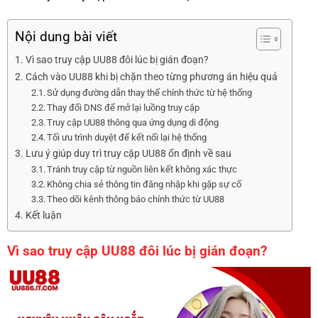
Nội dung bài viết
Vì sao truy cập UU88 đôi lúc bị gián đoạn?
Cách vào UU88 khi bị chặn theo từng phương án hiệu quả
Sử dụng đường dẫn thay thế chính thức từ hệ thống
Thay đổi DNS để mở lại luồng truy cập
Truy cập UU88 thông qua ứng dụng di động
Tối ưu trình duyệt để kết nối lại hệ thống
Lưu ý giúp duy trì truy cập UU88 ổn định về sau
Tránh truy cập từ nguồn liên kết không xác thực
Không chia sẻ thông tin đăng nhập khi gặp sự cố
Theo dõi kênh thông báo chính thức từ UU88
Kết luận
Vì sao truy cập UU88 đôi lúc bị gián đoạn?