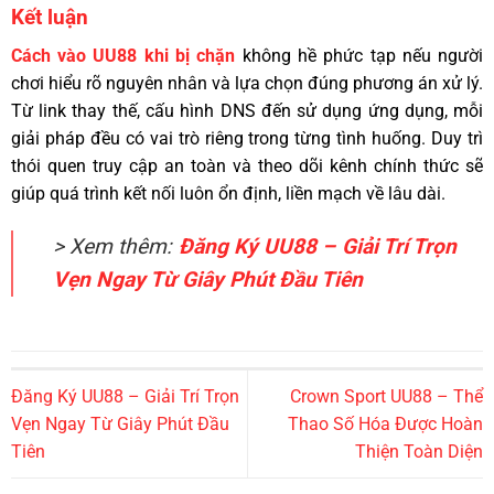
Kết luận
Cách vào UU88 khi bị chặn
không hề phức tạp nếu người
chơi hiểu rõ nguyên nhân và lựa chọn đúng phương án xử lý.
Từ link thay thế, cấu hình DNS đến sử dụng ứng dụng, mỗi
giải pháp đều có vai trò riêng trong từng tình huống. Duy trì
thói quen truy cập an toàn và theo dõi kênh chính thức sẽ
giúp quá trình kết nối luôn ổn định, liền mạch về lâu dài.
> Xem thêm:
Đăng Ký UU88 – Giải Trí Trọn
Vẹn Ngay Từ Giây Phút Đầu Tiên
Đăng Ký UU88 – Giải Trí Trọn
Crown Sport UU88 – Thể
Vẹn Ngay Từ Giây Phút Đầu
Thao Số Hóa Được Hoàn
Tiên
Thiện Toàn Diện