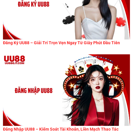
Đăng Ký UU88 – Giải Trí Trọn Vẹn Ngay Từ Giây Phút Đầu Tiên
Đăng Nhập UU88 – Kiểm Soát Tài Khoản, Liền Mạch Thao Tác