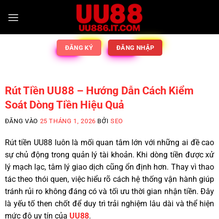
ĐĂNG KÝ
ĐĂNG NHẬP
Rút Tiền UU88 – Hướng Dẫn Cách Kiểm
Soát Dòng Tiền Hiệu Quả
ĐĂNG VÀO
25 THÁNG 1, 2026
BỞI
SEO
Rút tiền UU88 luôn là mối quan tâm lớn với những ai đề cao
sự chủ động trong quản lý tài khoản. Khi dòng tiền được xử
lý mạch lạc, tâm lý giao dịch cũng ổn định hơn. Thay vì thao
tác theo thói quen, việc hiểu rõ cách hệ thống vận hành giúp
tránh rủi ro không đáng có và tối ưu thời gian nhận tiền. Đây
là yếu tố then chốt để duy trì trải nghiệm lâu dài và thể hiện
mức độ uy tín của
UU88
.