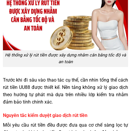
Hệ thống xử lý rút tiền được xây dựng nhằm cân bằng tốc độ và
an toàn
Trước khi đi sâu vào thao tác cụ thể, cần nhìn tổng thể cách
rút tiền UU88 được thiết kế. Nền tảng không xử lý giao dịch
theo hướng tự phát mà dựa trên nhiều lớp kiểm tra nhằm
đảm bảo tính chính xác.
Nguyên tắc kiểm duyệt giao dịch rút tiền
Mỗi yêu cầu rút tiền đều được đưa qua cơ chế sàng lọc tự