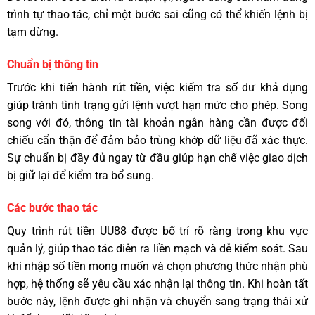
trình tự thao tác, chỉ một bước sai cũng có thể khiến lệnh bị
tạm dừng.
Chuẩn bị thông tin
Trước khi tiến hành rút tiền, việc kiểm tra số dư khả dụng
giúp tránh tình trạng gửi lệnh vượt hạn mức cho phép. Song
song với đó, thông tin tài khoản ngân hàng cần được đối
chiếu cẩn thận để đảm bảo trùng khớp dữ liệu đã xác thực.
Sự chuẩn bị đầy đủ ngay từ đầu giúp hạn chế việc giao dịch
bị giữ lại để kiểm tra bổ sung.
Các bước thao tác
Quy trình rút tiền UU88 được bố trí rõ ràng trong khu vực
quản lý, giúp thao tác diễn ra liền mạch và dễ kiểm soát. Sau
khi nhập số tiền mong muốn và chọn phương thức nhận phù
hợp, hệ thống sẽ yêu cầu xác nhận lại thông tin. Khi hoàn tất
bước này, lệnh được ghi nhận và chuyển sang trạng thái xử