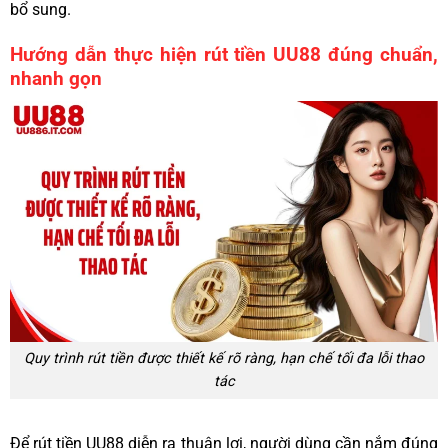
bổ sung.
Hướng dẫn thực hiện rút tiền UU88 đúng chuẩn,
nhanh gọn
Quy trình rút tiền được thiết kế rõ ràng, hạn chế tối đa lỗi thao
tác
Để rút tiền UU88 diễn ra thuận lợi, người dùng cần nắm đúng