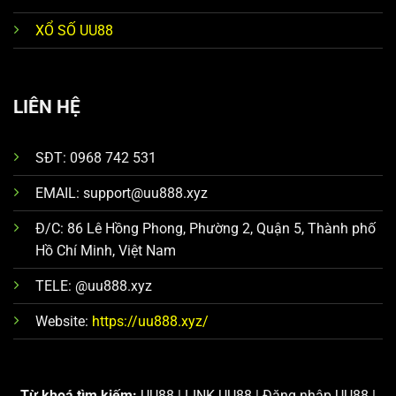
XỔ SỐ UU88
LIÊN HỆ
SĐT: 0968 742 531
EMAIL:
support@uu888.xyz
Đ/C: 86 Lê Hồng Phong, Phường 2, Quận 5, Thành phố
Hồ Chí Minh, Việt Nam
TELE: @uu888.xyz
Website:
https://uu888.xyz/
Từ khoá tìm kiếm:
UU88 | LINK UU88 | Đăng nhập UU88 |