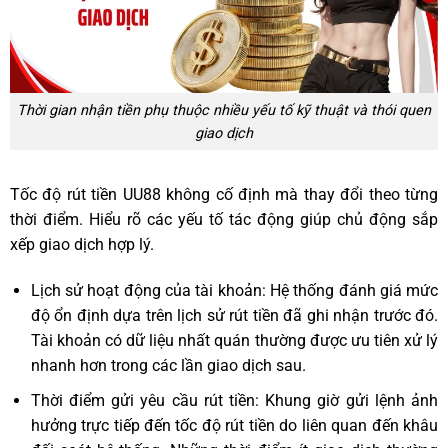
Thời gian nhận tiền phụ thuộc nhiều yếu tố kỹ thuật và thói quen
giao dịch
Tốc độ rút tiền UU88 không cố định mà thay đổi theo từng
thời điểm. Hiểu rõ các yếu tố tác động giúp chủ động sắp
xếp giao dịch hợp lý.
Lịch sử hoạt động của tài khoản: Hệ thống đánh giá mức
độ ổn định dựa trên lịch sử rút tiền đã ghi nhận trước đó.
Tài khoản có dữ liệu nhất quán thường được ưu tiên xử lý
nhanh hơn trong các lần giao dịch sau.
Thời điểm gửi yêu cầu rút tiền: Khung giờ gửi lệnh ảnh
hưởng trực tiếp đến tốc độ rút tiền do liên quan đến khâu